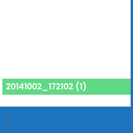
20141002_172102 (1)
8
апр
2017