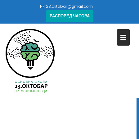
Skip
23.oktobar@gmail.com
to
РАСПОРЕД ЧАСОВА
content