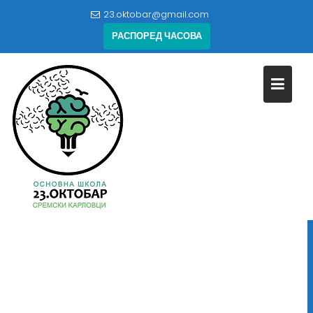
Skip
23.oktobar@gmail.com
to
РАСПОРЕД ЧАСОВА
content