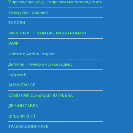
У правом тренутку , на правом месту за ендемите
Ко је јурио Гагарина?
ТИМОВИ
MISSION X – TRAIN LIKE AN ASTRONAUT
WWF
Climate Action Project
Детлићи – телесна музика за децу
InAmath
АНИМИРАЈ СЕ
САМО НАМ ЈЕ ЉУБАВ ПОТРЕБНА
ДЕЧИЈИ САВЕЗ
ЦРВЕНИ КРСТ
ТРАНЗИЦИОНИ КЛУБ