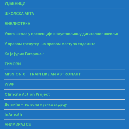
УЏБЕНИЦИ
ШКОЛСКА АКТА
БИБЛИОТЕКА
Улога школе у превенцији и заустављању дигиталног насиља
У правом тренутку , на правом месту за ендемите
Ко је јурио Гагарина?
ТИМОВИ
MISSION X – TRAIN LIKE AN ASTRONAUT
WWF
Climate Action Project
Детлићи – телесна музика за децу
InAmath
АНИМИРАЈ СЕ