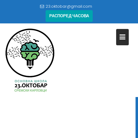
Skip
23.oktobar@gmail.com
to
РАСПОРЕД ЧАСОВА
content