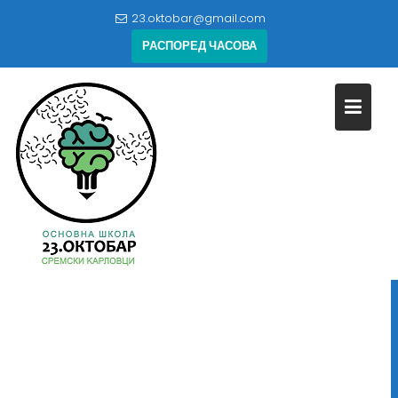
Skip
23.oktobar@gmail.com
to
РАСПОРЕД ЧАСОВА
content