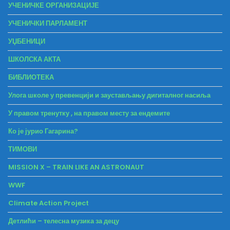
УЧЕНИЧКЕ ОРГАНИЗАЦИЈЕ
УЧЕНИЧКИ ПАРЛАМЕНТ
УЏБЕНИЦИ
ШКОЛСКА АКТА
БИБЛИОТЕКА
Улога школе у превенцији и заустављању дигиталног насиља
У правом тренутку , на правом месту за ендемите
Ко је јурио Гагарина?
ТИМОВИ
MISSION X – TRAIN LIKE AN ASTRONAUT
WWF
Climate Action Project
Детлићи – телесна музика за децу