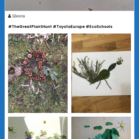
Школа
#TheGreatPlantHunt #ToyotaEurope #EcoSchools