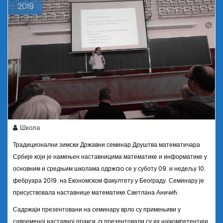
2019
Школа
Традиционални зимски Државни семинар Друштва математичара
Србије који је намењен наставницима математике и информатике у
основним и средњим школама одржao се у суботу 09. и недељу 10.
фебруара 2019. на Економском факултету у Београду. Семинару је
присуствовала наставнице математике Светлана Аничић.
Садржаји презентовани на семинару врло су примењиви у
савременој наставној пракси, a презентовали су их најкомпетентији