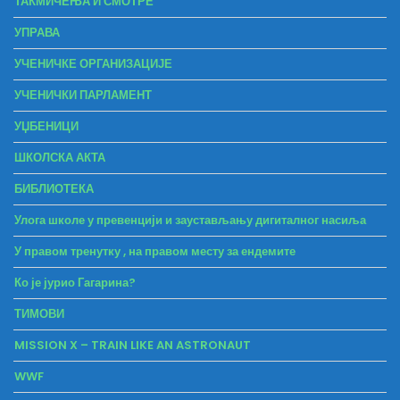
ТАКМИЧЕЊА И СМОТРЕ
УПРАВА
УЧЕНИЧКЕ ОРГАНИЗАЦИЈЕ
УЧЕНИЧКИ ПАРЛАМЕНТ
УЏБЕНИЦИ
ШКОЛСКА АКТА
БИБЛИОТЕКА
Улога школе у превенцији и заустављању дигиталног насиља
У правом тренутку , на правом месту за ендемите
Ко је јурио Гагарина?
ТИМОВИ
MISSION X – TRAIN LIKE AN ASTRONAUT
WWF